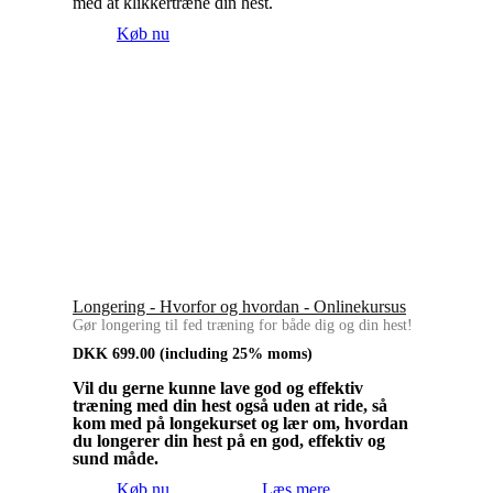
med at klikkertræne din hest.
Køb nu
Longering - Hvorfor og hvordan - Onlinekursus
Gør longering til fed træning for både dig og din hest!
DKK
699.00
(including 25% moms)
Vil du gerne kunne lave god og effektiv
træning med din hest også uden at ride, så
kom med på longekurset og lær om, hvordan
du longerer din hest på en god, effektiv og
sund måde.
Køb nu
Læs mere