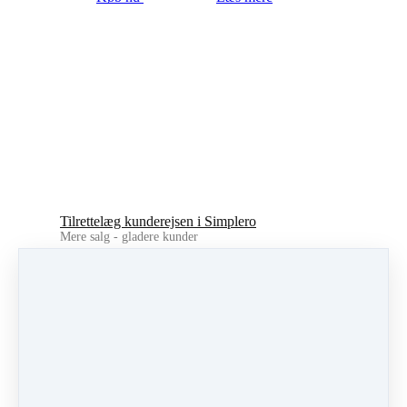
Tilrettelæg kunderejsen i Simplero
Mere salg - gladere kunder
DKK
149.00
(+ 25% moms)
Guiden hjælper dig med at tegne og få sat ord på,
hvad der sker for dine (potentielle) kunder, fra de
møder dig første gang, f.eks. via en FB annonce,
skriver sig op til din freebie og forhåbentlig ender
med at købe et eller flere af dine produkter. Det
unikke ved denne guide er, at den kobler selve
skitseringen af kunderejsen med hvilke funktioner
i Simplero du skal bruge hvornår.